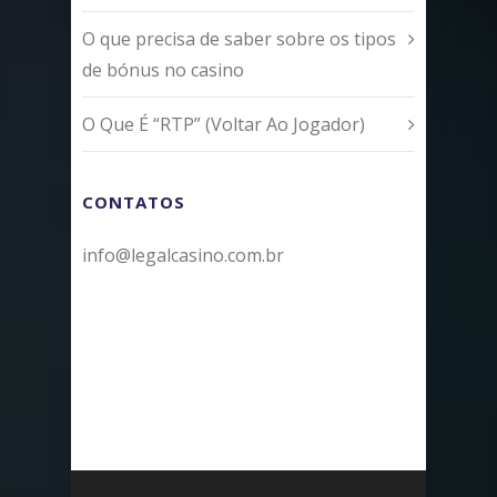
O que precisa de saber sobre os tipos
de bónus no casino
O Que É “RTP” (Voltar Ao Jogador)
CONTATOS
info@legalcasino.com.br