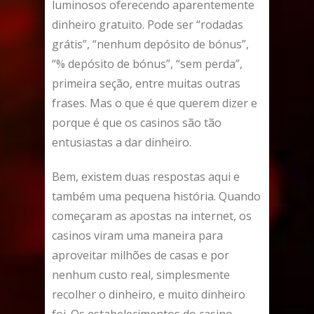
luminosos oferecendo aparentemente
dinheiro gratuito. Pode ser “rodadas
grátis”, “nenhum depósito de bónus”,
“% depósito de bónus”, “sem perda”,
primeira seção, entre muitas outras
frases. Mas o que é que querem dizer e
porque é que os casinos são tão
entusiastas a dar dinheiro.
Bem, existem duas respostas aqui e
também uma pequena história. Quando
começaram as apostas na internet, os
casinos viram uma maneira para
aproveitar milhões de casas e por
nenhum custo real, simplesmente
recolher o dinheiro, e muito dinheiro
foi. Os estabelecimentos do casino