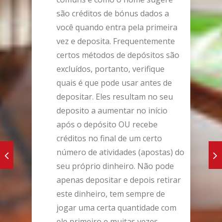
são créditos de bónus dados a
você quando entra pela primeira
vez e deposita. Frequentemente
certos métodos de depósitos são
excluídos, portanto, verifique
quais é que pode usar antes de
depositar. Eles resultam no seu
deposito a aumentar no início
após o depósito OU recebe
créditos no final de um certo
número de atividades (apostas) do
seu próprio dinheiro. Não pode
apenas depositar e depois retirar
este dinheiro, tem sempre de
jogar uma certa quantidade com
ele primeiro e muitas vezes