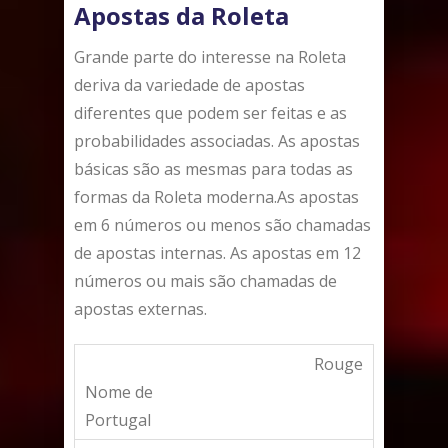
Apostas da Roleta
Grande parte do interesse na Roleta
deriva da variedade de apostas
diferentes que podem ser feitas e as
probabilidades associadas. As apostas
básicas são as mesmas para todas as
formas da Roleta moderna.As apostas
em 6 números ou menos são chamadas
de apostas internas. As apostas em 12
números ou mais são chamadas de
apostas externas.
Rouge