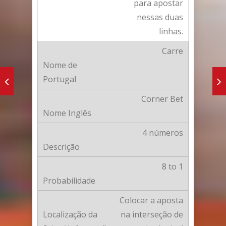
para apostar
nessas duas
linhas.
Carre
Corner Bet
4 números
8 to 1
Colocar a aposta
na interseção de