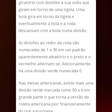
giratório com divisões à sua volta que
giram em torno de uma tigela. Uma
bola gira em torno da tigela e
eventualmente a bola e a roda
descansam com a bola numa divisão.
As divisões ao redor da roda são
numeradas de 1 a 36 em um padrão
aparentemente aleatório e o preto e o
vermelho alternam-se. Adicionalmente,
há uma divisão verde numerada 0.
Nas mesas americanas, existe mais uma
divisão verde marcada como 00 e é em
grande parte o que torna a versão da
roleta americana pior financeiramente
do que a europeia.