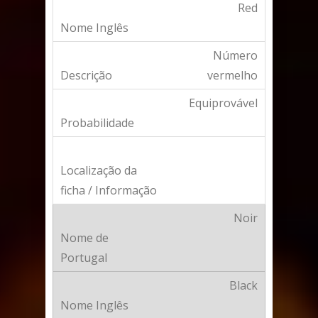
Red
Número
vermelho
Equiprovável
Noir
Black