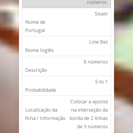
números.
Sixain
Line Bet
6 números
5 to 1
Colocar a aposta
na interseção da
borda de 2 linhas
de 3 números