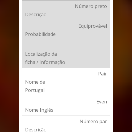
Número preto
Equiprovável
Pair
Even
Número par