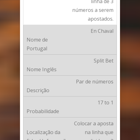
linha de 3
números a serem
apostados.
En Chaval
Split Bet
Par de números
17 to 1
Colocar a aposta
na linha que