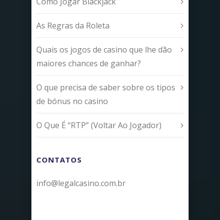
Como Jogar Blackjack
As Regras da Roleta
Quais os jogos de casino que lhe dão
maiores chances de ganhar?
O que precisa de saber sobre os tipos
de bónus no casino
O Que É “RTP” (Voltar Ao Jogador)
CONTATOS
info@legalcasino.com.br