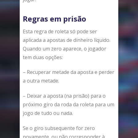
Regras em prisão
Esta regra de roleta só pode ser
aplicada a apostas de dinheiro líquido.
Quando um zero aparece, o jogador
tem duas opções:
– Recuperar metade da aposta e perder
a outra metade.
– Deixar a aposta (na prisão) para o
próximo giro da roda da roleta para um
jogo de tudo ou nada.
Se o giro subsequente for zero
novamente, ou não corresponder à