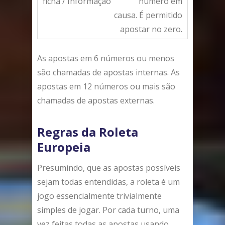
número em
causa. É permitido
apostar no zero.
As apostas em 6 números ou menos
são chamadas de apostas internas. As
apostas em 12 números ou mais são
chamadas de apostas externas.
Regras da Roleta
Europeia
Presumindo, que as apostas possíveis
sejam todas entendidas, a roleta é um
jogo essencialmente trivialmente
simples de jogar. Por cada turno, uma
vez feitas todas as apostas usando