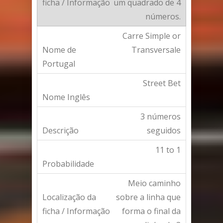
um quadrado de 4
números.
Carre Simple or
Transversale
Street Bet
3 números
seguidos
11 to 1
Meio caminho
sobre a linha que
forma o final da