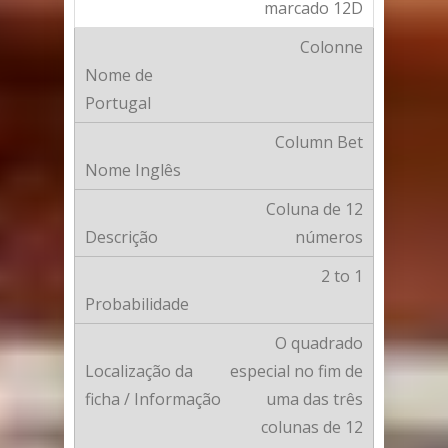
marcado 12D
Colonne
Column Bet
Coluna de 12
números
2 to 1
O quadrado
especial no fim de
uma das três
colunas de 12